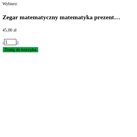
Wybierz:
Zegar matematyczny matematyka prezent…
45,00
zł
ilość
-
+
Zegar
Dodaj do koszyka
matematyczny
matematyka
prezent
nauczyciela