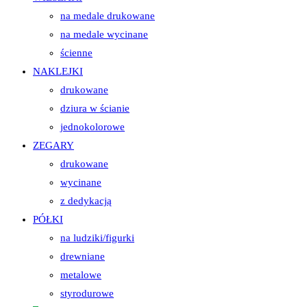
na medale drukowane
na medale wycinane
ścienne
NAKLEJKI
drukowane
dziura w ścianie
jednokolorowe
ZEGARY
drukowane
wycinane
z dedykacją
PÓŁKI
na ludziki/figurki
drewniane
metalowe
styrodurowe