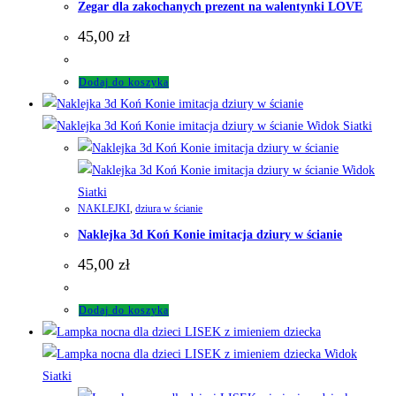
Zegar dla zakochanych prezent na walentynki LOVE
45,00
zł
Dodaj do koszyka
Widok Siatki
Widok
Siatki
NAKLEJKI
,
dziura w ścianie
Naklejka 3d Koń Konie imitacja dziury w ścianie
45,00
zł
Dodaj do koszyka
Widok
Siatki