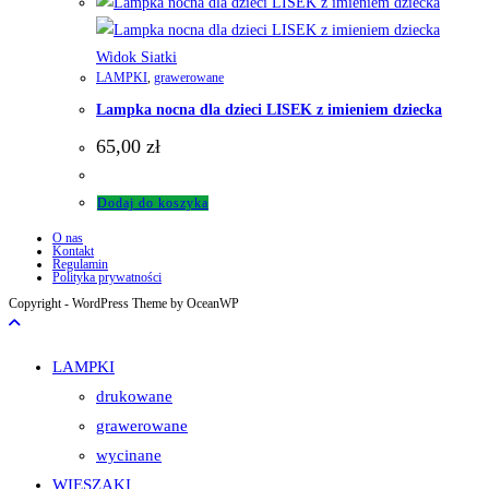
Widok Siatki
LAMPKI
,
grawerowane
Lampka nocna dla dzieci LISEK z imieniem dziecka
65,00
zł
Dodaj do koszyka
O nas
Kontakt
Regulamin
Polityka prywatności
Copyright - WordPress Theme by OceanWP
LAMPKI
drukowane
grawerowane
wycinane
WIESZAKI