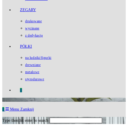
ZEGARY
drukowane
wycinane
z dedykacją
PÓŁKI
na ludziki/figurki
drewniane
metalowe
styrodurowe
0
0
Menu
Zamknij
Type then hit enter to search