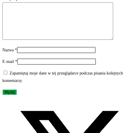
Nazwa
*
E-mail
*
Zapamiętaj moje dane w tej przeglądarce podczas pisania kolejnych
komentarzy.
Opens
in
a
new