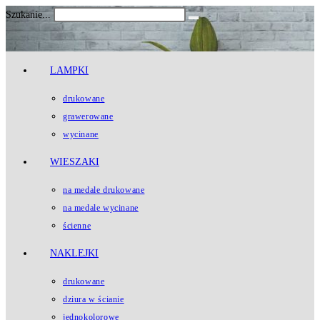
Koniec
Szukanie...
Submit
treści
search
LAMPKI
drukowane
grawerowane
wycinane
WIESZAKI
na medale drukowane
na medale wycinane
ścienne
NAKLEJKI
drukowane
dziura w ścianie
jednokolorowe