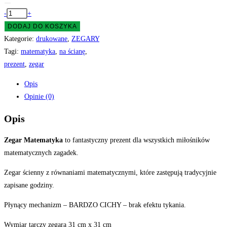
ilość
-
+
Zegar
DODAJ DO KOSZYKA
matematyczny
Kategorie:
drukowane
,
ZEGARY
matematyka
Tagi:
matematyka
,
na ścianę
,
prezent
prezent
,
zegar
nauczyciela
Opis
Opinie (0)
Opis
Zegar Matematyka
to fantastyczny prezent dla wszystkich miłośników
matematycznych zagadek.
Zegar ścienny z równaniami matematycznymi, które zastępują tradycyjnie
zapisane godziny.
Płynący mechanizm – BARDZO CICHY – brak efektu tykania.
Wymiar tarczy zegara 31 cm x 31 cm