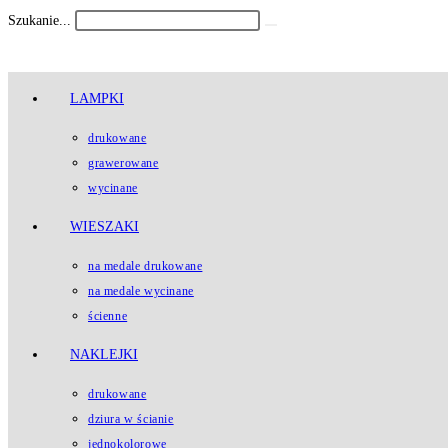
Koniec
Szukanie...
Submit
treści
search
LAMPKI
drukowane
grawerowane
wycinane
WIESZAKI
na medale drukowane
na medale wycinane
ścienne
NAKLEJKI
drukowane
dziura w ścianie
jednokolorowe