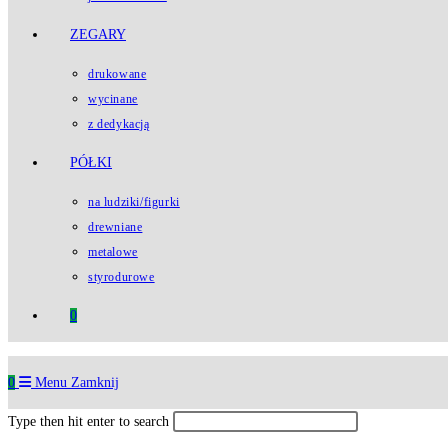
ZEGARY
drukowane
wycinane
z dedykacją
PÓŁKI
na ludziki/figurki
drewniane
metalowe
styrodurowe
0
0
Menu
Zamknij
Type then hit enter to search