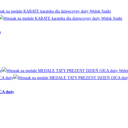
Widok Siatki
Widok Siatki
y
Widok
CA duży