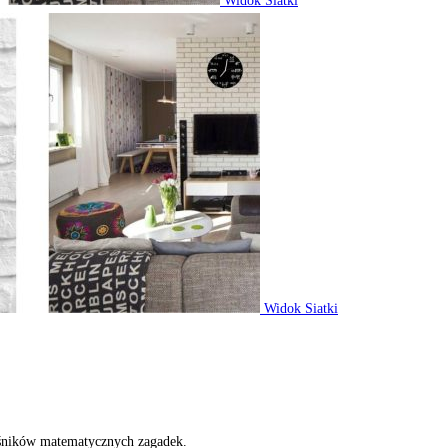
Widok Siatki
Widok Siatki
ośników matematycznych zagadek.