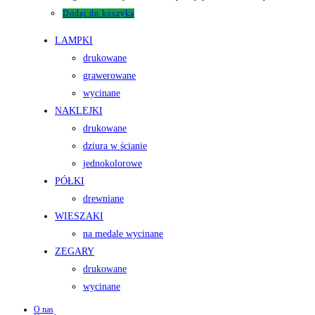
Dodaj do koszyka
LAMPKI
drukowane
grawerowane
wycinane
NAKLEJKI
drukowane
dziura w ścianie
jednokolorowe
PÓŁKI
drewniane
WIESZAKI
na medale wycinane
ZEGARY
drukowane
wycinane
O nas