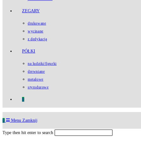
ZEGARY
drukowane
wycinane
z dedykacją
PÓŁKI
na ludziki/figurki
drewniane
metalowe
styrodurowe
0
0
Menu
Zamknij
Type then hit enter to search