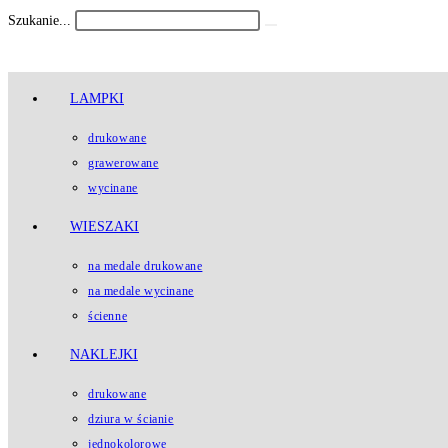
Koniec
Szukanie...
Submit
treści
search
LAMPKI
drukowane
grawerowane
wycinane
WIESZAKI
na medale drukowane
na medale wycinane
ścienne
NAKLEJKI
drukowane
dziura w ścianie
jednokolorowe