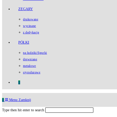
ZEGARY
drukowane
wycinane
z dedykacją
PÓŁKI
na ludziki/figurki
drewniane
metalowe
styrodurowe
0
0
Menu
Zamknij
Type then hit enter to search