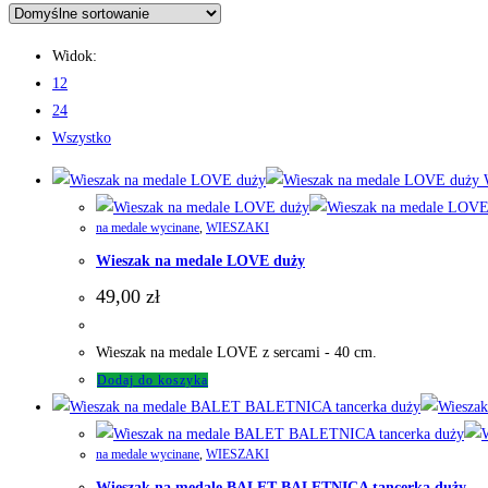
Widok:
12
24
Wszystko
W
na medale wycinane
,
WIESZAKI
Wieszak na medale LOVE duży
49,00
zł
Wieszak na medale LOVE z sercami - 40 cm.
Dodaj do koszyka
na medale wycinane
,
WIESZAKI
Wieszak na medale BALET BALETNICA tancerka duży