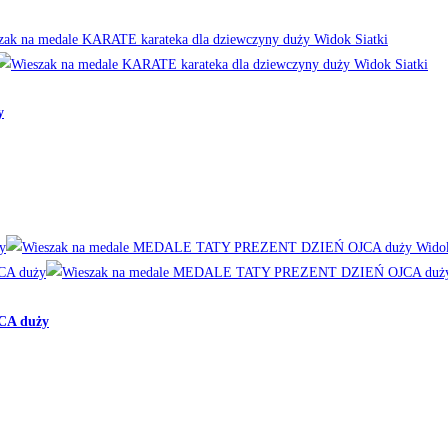
Widok Siatki
Widok Siatki
y
Widok
CA duży