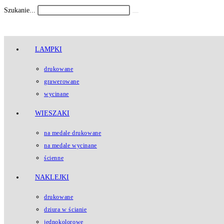
Koniec
Szukanie...
Submit
treści
search
LAMPKI
drukowane
grawerowane
wycinane
WIESZAKI
na medale drukowane
na medale wycinane
ścienne
NAKLEJKI
drukowane
dziura w ścianie
jednokolorowe