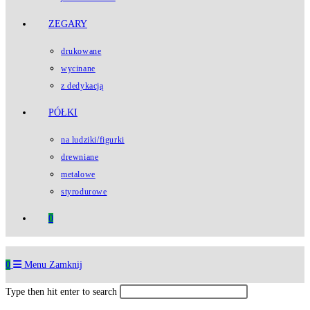
ZEGARY
drukowane
wycinane
z dedykacją
PÓŁKI
na ludziki/figurki
drewniane
metalowe
styrodurowe
0
0
Menu
Zamknij
Type then hit enter to search