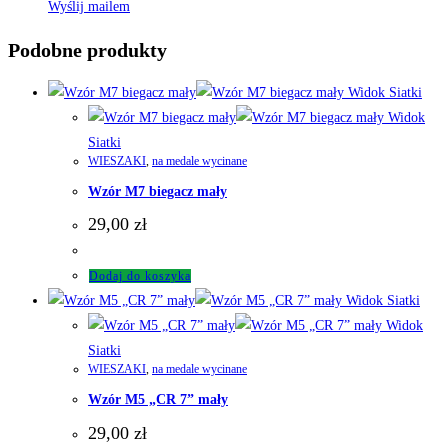
Wyślij mailem
Podobne produkty
Widok Siatki
Widok
Siatki
WIESZAKI
,
na medale wycinane
Wzór M7 biegacz mały
29,00
zł
Dodaj do koszyka
Widok Siatki
Widok
Siatki
WIESZAKI
,
na medale wycinane
Wzór M5 „CR 7” mały
29,00
zł