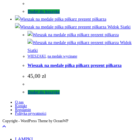
Dodaj do koszyka
Widok Siatki
Widok
Siatki
WIESZAKI
,
na medale wycinane
Wieszak na medale piłka piłkarz prezent piłkarza
45,00
zł
Dodaj do koszyka
O nas
Kontakt
Regulamin
Polityka prywatności
Copyright - WordPress Theme by OceanWP
LAMPKI