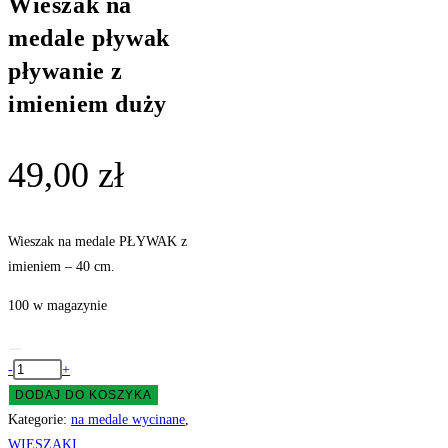
Wieszak na
medale pływak
pływanie z
imieniem duży
49,00
zł
Wieszak na medale PŁYWAK z
imieniem – 40 cm.
100 w magazynie
ilość
-
+
Wieszak
DODAJ DO KOSZYKA
na
Kategorie:
na medale wycinane
,
medale
WIESZAKI