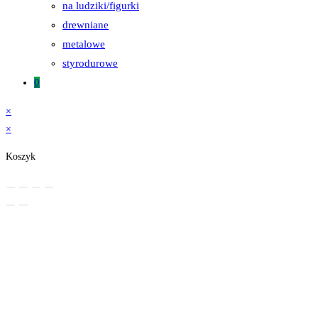
na ludziki/figurki
drewniane
metalowe
styrodurowe
0
×
×
Koszyk