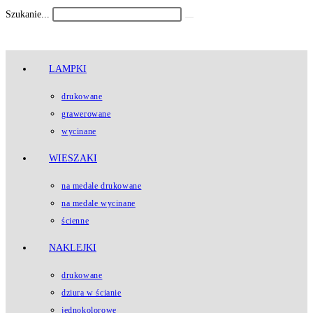
Koniec
Szukanie...
Submit
treści
search
LAMPKI
drukowane
grawerowane
wycinane
WIESZAKI
na medale drukowane
na medale wycinane
ścienne
NAKLEJKI
drukowane
dziura w ścianie
jednokolorowe