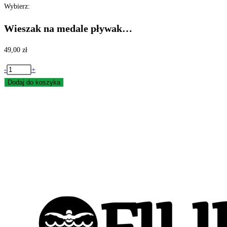
Wybierz:
Wieszak na medale pływak…
49,00
zł
ilość
-
+
Wieszak
Dodaj do koszyka
na
medale
pływak
pływanie
z
imieniem
duży