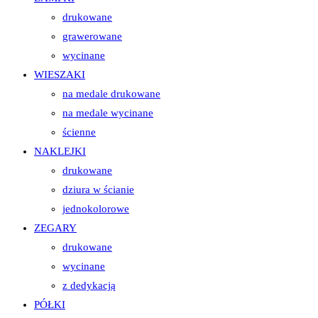
drukowane
grawerowane
wycinane
WIESZAKI
na medale drukowane
na medale wycinane
ścienne
NAKLEJKI
drukowane
dziura w ścianie
jednokolorowe
ZEGARY
drukowane
wycinane
z dedykacją
PÓŁKI