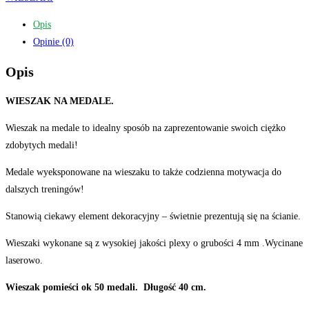
pływak
Opis
pływanie
Opinie (0)
z
imieniem
Opis
duży
WIESZAK NA MEDALE.
Wieszak na medale to idealny sposób na zaprezentowanie swoich ciężko
zdobytych medali!
Medale wyeksponowane na wieszaku to także codzienna motywacja do
dalszych treningów!
Stanowią ciekawy element dekoracyjny – świetnie prezentują się na ścianie.
Wieszaki wykonane są z wysokiej jakości plexy o grubości 4 mm .Wycinane
laserowo.
Wieszak pomieści ok 50 medali. Długość 40 cm.