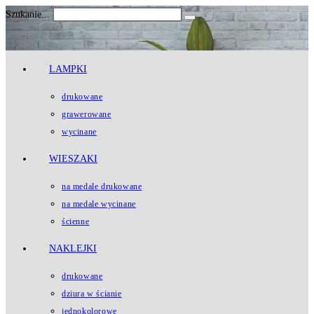
Koniec
Szukanie...
Submit
treści
search
LAMPKI
drukowane
grawerowane
wycinane
WIESZAKI
na medale drukowane
na medale wycinane
ścienne
NAKLEJKI
drukowane
dziura w ścianie
jednokolorowe