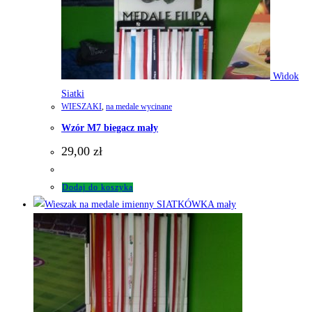
Widok
Siatki
WIESZAKI
,
na medale wycinane
Wzór M7 biegacz mały
29,00
zł
Dodaj do koszyka