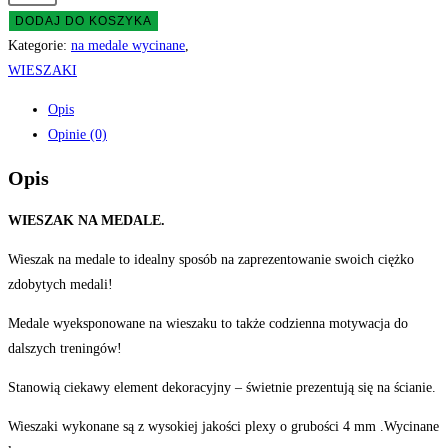
Wieszak
DODAJ DO KOSZYKA
na
Kategorie:
na medale wycinane
,
medale
WIESZAKI
imienny
Opis
JAZDA
Opinie (0)
KONNA
KOŃ
Opis
duży
WIESZAK NA MEDALE.
Wieszak na medale to idealny sposób na zaprezentowanie swoich ciężko
zdobytych medali!
Medale wyeksponowane na wieszaku to także codzienna motywacja do
dalszych treningów!
Stanowią ciekawy element dekoracyjny – świetnie prezentują się na ścianie.
Wieszaki wykonane są z wysokiej jakości plexy o grubości 4 mm .Wycinane