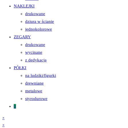
NAKLEJKI
drukowane
dziura w ścianie
jednokolorowe
ZEGARY
drukowane
wycinane
z dedykacją
PÓŁKI
na ludziki/figurki
drewniane
metalowe
styrodurowe
0
×
×