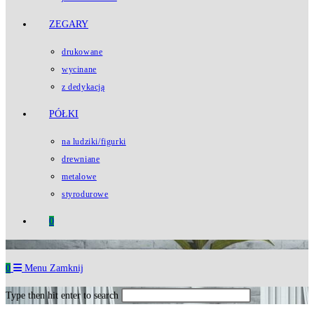
ZEGARY
drukowane
wycinane
z dedykacją
PÓŁKI
na ludziki/figurki
drewniane
metalowe
styrodurowe
0
0
Menu
Zamknij
Type then hit enter to search