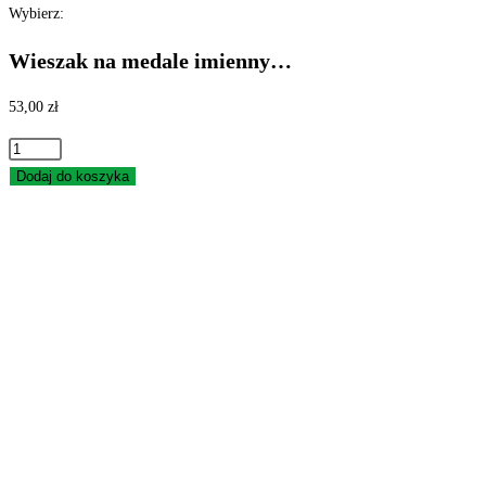
Wybierz:
Wieszak na medale imienny…
53,00
zł
ilość
Wieszak
Dodaj do koszyka
na
medale
imienny
JAZDA
KONNA
KOŃ
duży