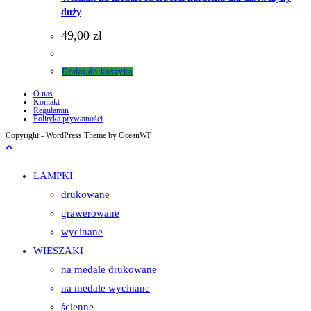
duży
49,00
zł
Dodaj do koszyka
O nas
Kontakt
Regulamin
Polityka prywatności
Copyright - WordPress Theme by OceanWP
LAMPKI
drukowane
grawerowane
wycinane
WIESZAKI
na medale drukowane
na medale wycinane
ścienne