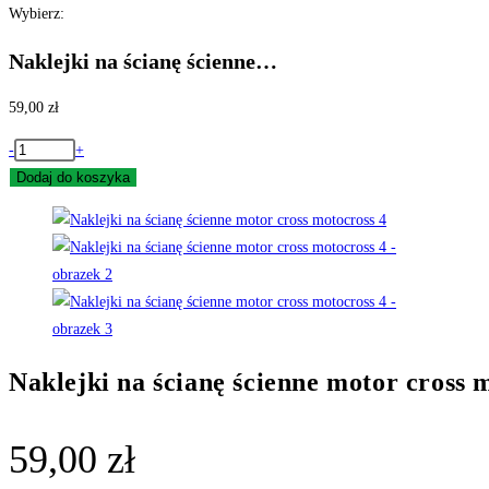
Wybierz:
Naklejki na ścianę ścienne…
59,00
zł
ilość
-
+
Naklejki
Dodaj do koszyka
na
ścianę
ścienne
motor
cross
motocross
4
Naklejki na ścianę ścienne motor cross 
59,00
zł