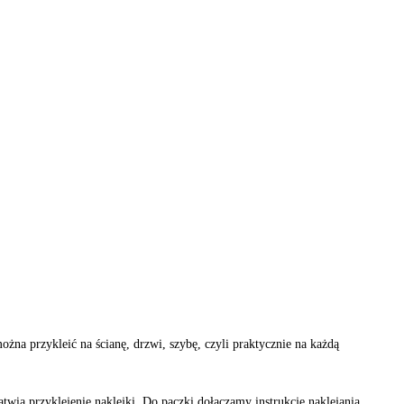
na przykleić na ścianę, drzwi, szybę, czyli praktycznie na każdą
atwia przyklejenie naklejki. Do paczki dołączamy instrukcję naklejania.