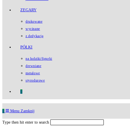
ZEGARY
drukowane
wycinane
z dedykacją
PÓŁKI
na ludziki/figurki
drewniane
metalowe
styrodurowe
0
0
Menu
Zamknij
Type then hit enter to search