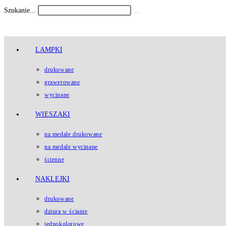
Koniec
Szukanie...
Submit
treści
search
LAMPKI
drukowane
grawerowane
wycinane
WIESZAKI
na medale drukowane
na medale wycinane
ścienne
NAKLEJKI
drukowane
dziura w ścianie
jednokolorowe