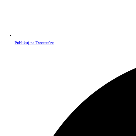
Publikuj na Tweeter'ze
Opens
in
a
new
window