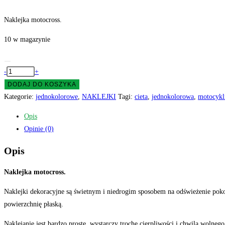
Naklejka motocross.
10 w magazynie
ilość
-
+
Naklejki
DODAJ DO KOSZYKA
na
Kategorie:
jednokolorowe
,
NAKLEJKI
Tagi:
cieta
,
jednokolorowa
,
motocykli
ścianę
Opis
ścienne
Opinie (0)
motor
cross
Opis
motocross
4
Naklejka motocross.
Naklejki dekoracyjne są świetnym i niedrogim sposobem na odświeżenie pokoj
powierzchnię płaską.
Naklejanie jest bardzo proste, wystarczy trochę cierpliwości i chwila wolnego