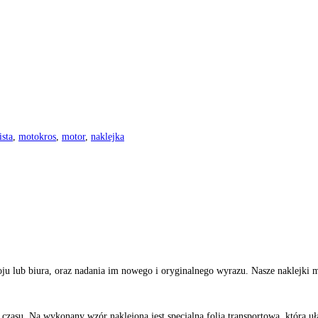
sta
,
motokros
,
motor
,
naklejka
u lub biura, oraz nadania im nowego i oryginalnego wyrazu. Nasze naklejki moż
 czasu. Na wykonany wzór naklejona jest specjalna folia transportowa, która uł