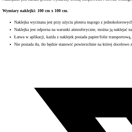
Wymiary naklejki: 100 cm x 100 cm.
Naklejka wycinana jest przy użyciu plotera tnącego z jednokolorowy
Naklejka jest odporna na warunki atmosferyczne, można ją naklejać n
Łatwa w aplikacji, każda z naklejek posiada papier/folie transportow
Nie posiada tła, tło będzie stanowić powierzchnie na której docelowo z
Opens
in
a
new
window