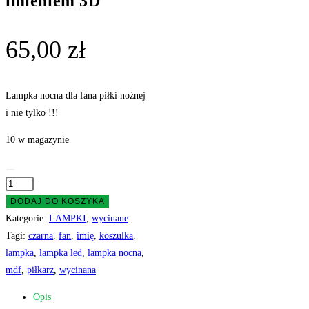
imieniem 3D
65,00
zł
Lampka nocna dla fana piłki nożnej
i nie tylko !!!
10 w magazynie
ilość
LAMPKA
DODAJ DO KOSZYKA
NOCNA
Kategorie:
LAMPKI
,
wycinane
LED
Tagi:
czarna
,
fan
,
imię
,
koszulka
,
Piłka
lampka
,
lampka led
,
lampka nocna
,
Nożna
mdf
,
piłkarz
,
wycinana
Koszulka
Opis
piłkarska