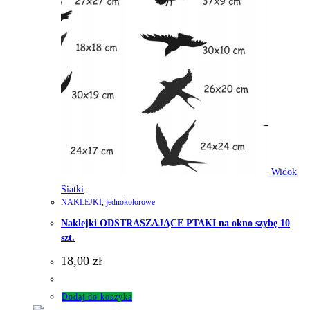
Widok
Siatki
NAKLEJKI
,
jednokolorowe
Naklejki ODSTRASZAJĄCE PTAKI na okno szybę 10
szt.
18,00
zł
Dodaj do koszyka