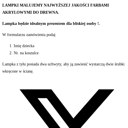
LAMPKI MALUJEMY NAJWYŻSZEJ JAKOŚCI FARBAMI
AKRYLOWYMI DO DREWNA.
Lampka będzie idealnym prezentem dla bliskiej osoby !.
W formularzu zamówienia podaj
Imię dziecka
Nr. na koszulce
Lampka z tyłu posiada dwa uchwyty, aby ją zawiesić wystarczą dwie śrubki
wkręcone w ścianę.
Opens
in
a
new
window