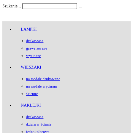
Koniec
Szukanie...
Submit
treści
search
LAMPKI
drukowane
grawerowane
wycinane
WIESZAKI
na medale drukowane
na medale wycinane
ścienne
NAKLEJKI
drukowane
dziura w ścianie
jednokolorowe