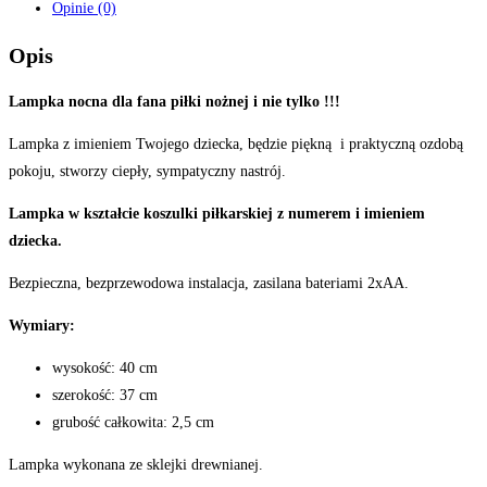
Opinie (0)
z
numerem
Opis
imieniem
3D
Lampka nocna dla fana piłki nożnej i nie tylko !!!
Lampka z imieniem Twojego dziecka, będzie piękną i praktyczną ozdobą
pokoju, stworzy ciepły, sympatyczny nastrój.
Lampka w kształcie koszulki piłkarskiej z numerem i imieniem
dziecka.
Bezpieczna, bezprzewodowa instalacja, zasilana bateriami 2xAA.
Wymiary:
wysokość: 40 cm
szerokość: 37 cm
grubość całkowita: 2,5 cm
Lampka wykonana ze sklejki drewnianej.