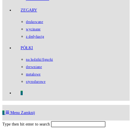
ZEGARY
drukowane
wycinane
z dedykacją
PÓŁKI
na ludziki/figurki
drewniane
metalowe
styrodurowe
0
0
Menu
Zamknij
Type then hit enter to search