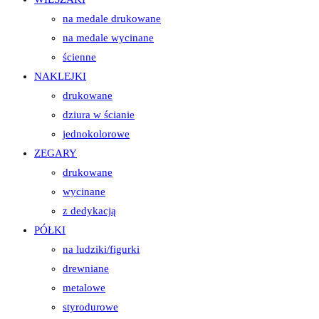
na medale drukowane
na medale wycinane
ścienne
NAKLEJKI
drukowane
dziura w ścianie
jednokolorowe
ZEGARY
drukowane
wycinane
z dedykacją
PÓŁKI
na ludziki/figurki
drewniane
metalowe
styrodurowe