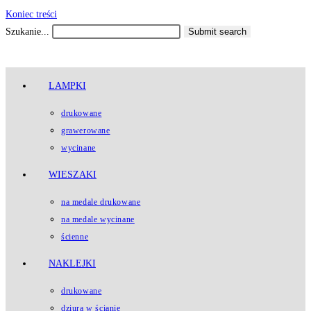
Koniec treści
Szukanie...
Submit search
LAMPKI
drukowane
grawerowane
wycinane
WIESZAKI
na medale drukowane
na medale wycinane
ścienne
NAKLEJKI
drukowane
dziura w ścianie