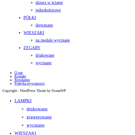
dziura w ścianie
jednokolorowe
PÓŁKI
drewniane
WIESZAKI
na medale wycinane
ZEGARY
drukowane
wycinane
O nas
Kontakt
Regulamin
Polityka prywatności
Copyright - WordPress Theme by OceanWP
LAMPKI
drukowane
grawerowane
wycinane
WIESZAKI