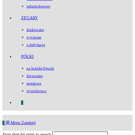
jednokolorowe
ZEGARY
drukowane
wycinane
z dedykacją
PÓŁKI
na ludziki/figurki
drewniane
metalowe
styrodurowe
0
0
Menu
Zamknij
Type then hit enter to search