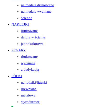
na medale drukowane
na medale wycinane
ścienne
NAKLEJKI
drukowane
dziura w ścianie
jednokolorowe
ZEGARY
drukowane
wycinane
z dedykacją
PÓŁKI
na ludziki/figurki
drewniane
metalowe
styrodurowe