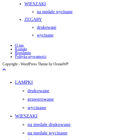
WIESZAKI
na medale wycinane
ZEGARY
drukowane
wycinane
O nas
Kontakt
Regulamin
Polityka prywatności
Copyright - WordPress Theme by OceanWP
LAMPKI
drukowane
grawerowane
wycinane
WIESZAKI
na medale drukowane
na medale wycinane