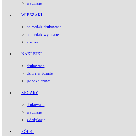
wycinane
WIESZAKI
na medale drukowane
na medale wycinane
ścienne
NAKLEJKI
drukowane
dziura w ścianie
jednokolorowe
ZEGARY
drukowane
wycinane
z dedykacją
PÓŁKI