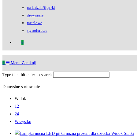
na ludziki/figurki
drewniane
metalowe
styrodurowe
0
0
Menu
Zamknij
Type then hit enter to search
Domyślne sortowanie
Widok:
12
24
Wszystko
Widok Siatki