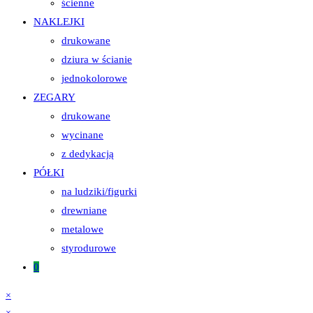
ścienne
NAKLEJKI
drukowane
dziura w ścianie
jednokolorowe
ZEGARY
drukowane
wycinane
z dedykacją
PÓŁKI
na ludziki/figurki
drewniane
metalowe
styrodurowe
0
×
×