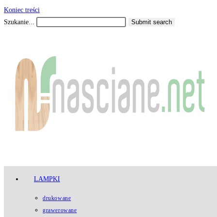
Koniec treści
Szukanie...
Submit search
LAMPKI
drukowane
grawerowane