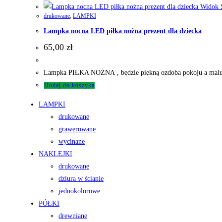
Widok S
drukowane
,
LAMPKI
Lampka nocna LED piłka nożna prezent dla dziecka
65,00
zł
Lampka PIŁKA NOŻNA , będzie piękną ozdoba pokoju a maluszk
Dodaj do koszyka
LAMPKI
drukowane
grawerowane
wycinane
NAKLEJKI
drukowane
dziura w ścianie
jednokolorowe
PÓŁKI
drewniane