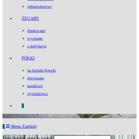
jednokolorowe
ZEGARY
drukowane
wycinane
z dedykacją
PÓŁKI
na ludziki/figurki
drewniane
metalowe
styrodurowe
0
0
Menu
Zamknij
Type then hit enter to search