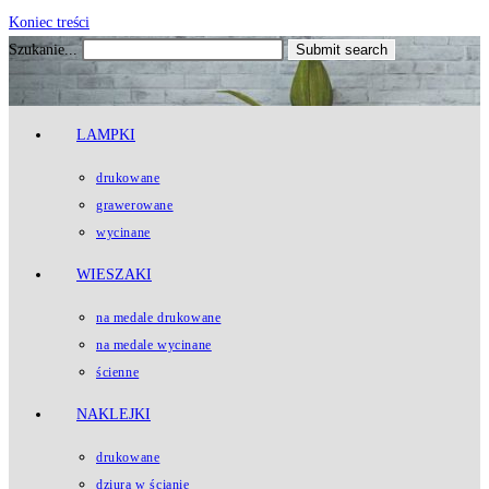
Koniec treści
Szukanie...
Submit search
LAMPKI
drukowane
grawerowane
wycinane
WIESZAKI
na medale drukowane
na medale wycinane
ścienne
NAKLEJKI
drukowane
dziura w ścianie