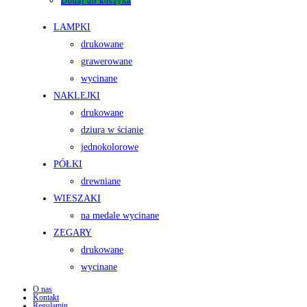
Dodaj do koszyka
LAMPKI
drukowane
grawerowane
wycinane
NAKLEJKI
drukowane
dziura w ścianie
jednokolorowe
PÓŁKI
drewniane
WIESZAKI
na medale wycinane
ZEGARY
drukowane
wycinane
O nas
Kontakt
Regulamin