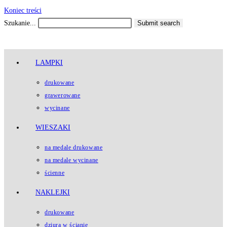
Koniec treści
Szukanie...
Submit search
LAMPKI
drukowane
grawerowane
wycinane
WIESZAKI
na medale drukowane
na medale wycinane
ścienne
NAKLEJKI
drukowane
dziura w ścianie