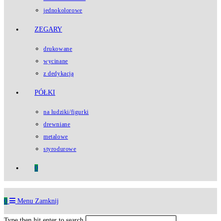
jednokolorowe
ZEGARY
drukowane
wycinane
z dedykacją
PÓŁKI
na ludziki/figurki
drewniane
metalowe
styrodurowe
0
0
Menu
Zamknij
Type then hit enter to search