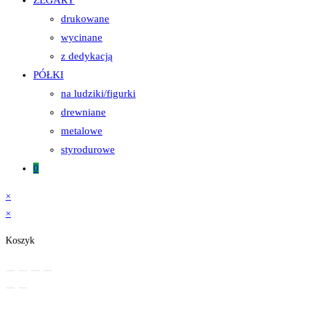
ZEGARY
drukowane
wycinane
z dedykacją
PÓŁKI
na ludziki/figurki
drewniane
metalowe
styrodurowe
0
×
×
Koszyk