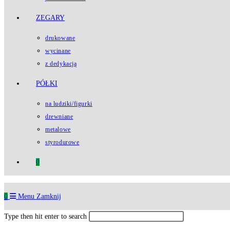
ZEGARY
drukowane
wycinane
z dedykacją
PÓŁKI
na ludziki/figurki
drewniane
metalowe
styrodurowe
0
0
Menu
Zamknij
Type then hit enter to search