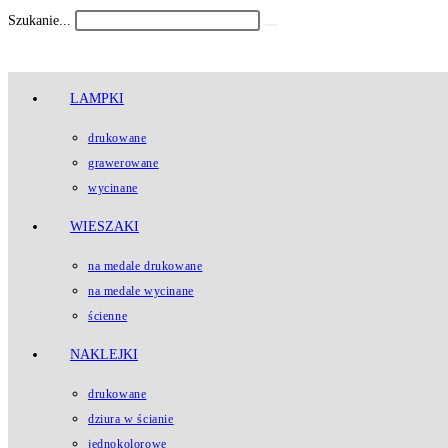
Koniec
Szukanie...
Submit
treści
search
LAMPKI
drukowane
grawerowane
wycinane
WIESZAKI
na medale drukowane
na medale wycinane
ścienne
NAKLEJKI
drukowane
dziura w ścianie
jednokolorowe