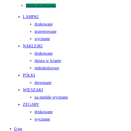
Dodaj do koszyka
LAMPKI
drukowane
grawerowane
wycinane
NAKLEJKI
drukowane
dziura w ścianie
jednokolorowe
PÓŁKI
drewniane
WIESZAKI
na medale wycinane
ZEGARY
drukowane
wycinane
O nas