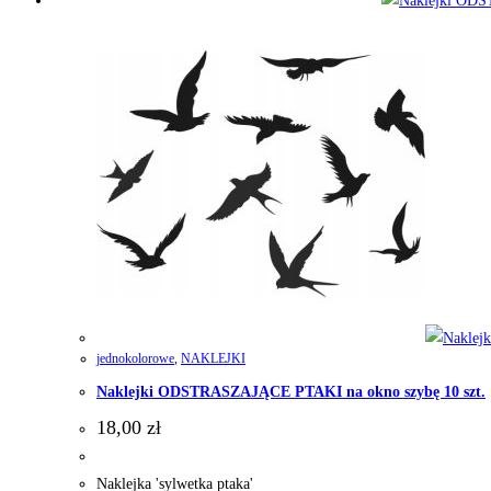
jednokolorowe
,
NAKLEJKI
Naklejki ODSTRASZAJĄCE PTAKI na okno szybę 10 szt.
18,00
zł
Naklejka 'sylwetka ptaka'