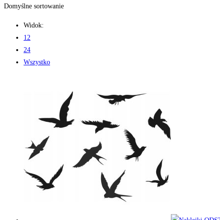
Domyślne sortowanie
Widok:
12
24
Wszystko