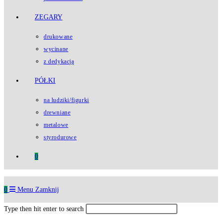
ZEGARY
drukowane
wycinane
z dedykacją
PÓŁKI
na ludziki/figurki
drewniane
metalowe
styrodurowe
0
0
Menu
Zamknij
Type then hit enter to search