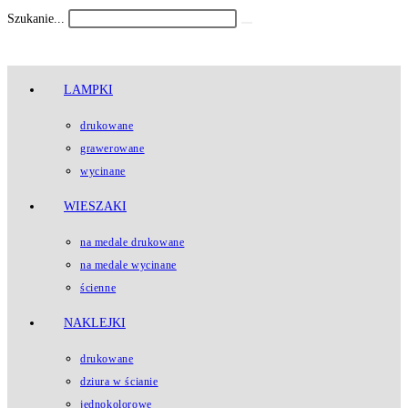
Koniec
Szukanie...
Submit
treści
search
LAMPKI
drukowane
grawerowane
wycinane
WIESZAKI
na medale drukowane
na medale wycinane
ścienne
NAKLEJKI
drukowane
dziura w ścianie
jednokolorowe