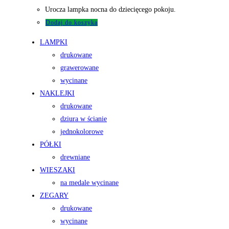
Urocza lampka nocna do dziecięcego pokoju.
Dodaj do koszyka
LAMPKI
drukowane
grawerowane
wycinane
NAKLEJKI
drukowane
dziura w ścianie
jednokolorowe
PÓŁKI
drewniane
WIESZAKI
na medale wycinane
ZEGARY
drukowane
wycinane