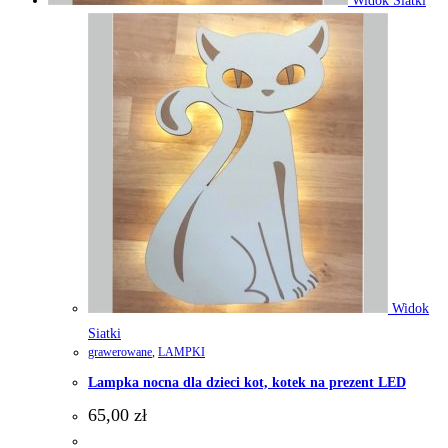
Widok Siatki
Widok
Siatki
grawerowane
,
LAMPKI
Lampka nocna dla dzieci kot, kotek na prezent LED
65,00
zł