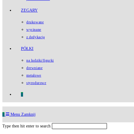
ZEGARY
drukowane
wycinane
z dedykacją
PÓŁKI
na ludziki/figurki
drewniane
metalowe
styrodurowe
0
0
Menu
Zamknij
Type then hit enter to search