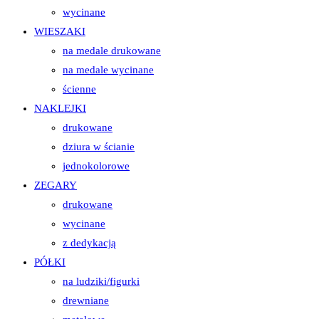
wycinane
WIESZAKI
na medale drukowane
na medale wycinane
ścienne
NAKLEJKI
drukowane
dziura w ścianie
jednokolorowe
ZEGARY
drukowane
wycinane
z dedykacją
PÓŁKI
na ludziki/figurki
drewniane