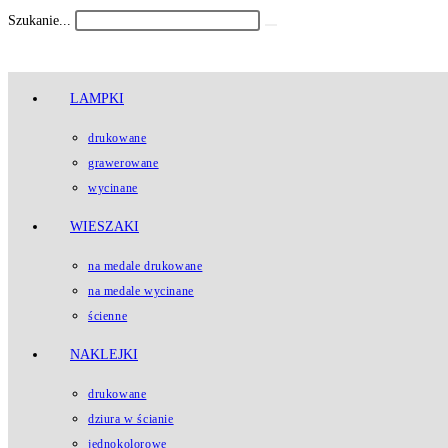
Koniec
Szukanie...
Submit
treści
search
LAMPKI
drukowane
grawerowane
wycinane
WIESZAKI
na medale drukowane
na medale wycinane
ścienne
NAKLEJKI
drukowane
dziura w ścianie
jednokolorowe