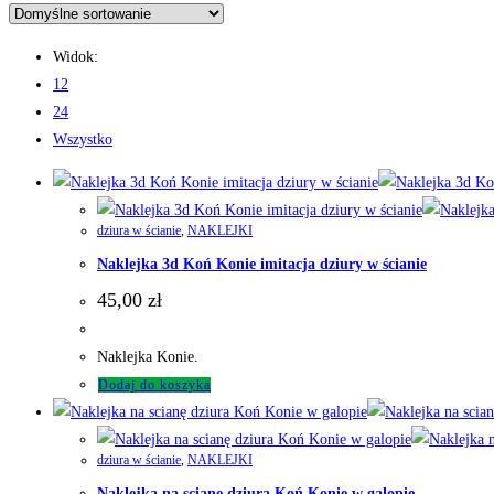
Widok:
12
24
Wszystko
dziura w ścianie
,
NAKLEJKI
Naklejka 3d Koń Konie imitacja dziury w ścianie
45,00
zł
Naklejka Konie.
Dodaj do koszyka
dziura w ścianie
,
NAKLEJKI
Naklejka na scianę dziura Koń Konie w galopie