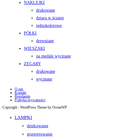
NAKLEJKI
drukowane
dziura w ścianie
jednokolorowe
PÓŁKI
drewniane
WIESZAKI
na medale wycinane
ZEGARY
drukowane
wycinane
O nas
Kontakt
Regulamin
Polityka prywatności
Copyright - WordPress Theme by OceanWP
LAMPKI
drukowane
grawerowane